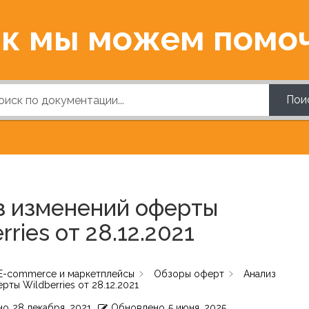
к мы можем помо
Пои
з изменений оферты
rries от 28.12.2021
E-commerce и маркетплейсы
Обзоры оферт
Анализ
ты Wildberries от 28.12.2021
но
28 декабря, 2021
Обновлено
5 июня, 2025