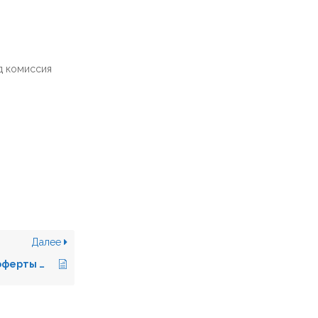
д комиссия
Далее
Анализ изменений оферты Wildberries (05.06.2022)