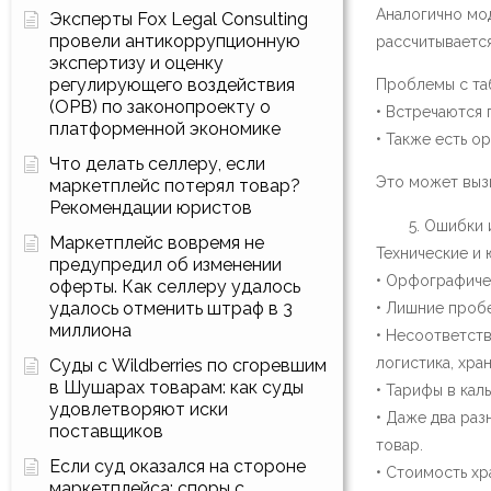
Аналогично мод
Эксперты Fox Legal Consulting
провели антикоррупционную
рассчитывается
экспертизу и оценку
регулирующего воздействия
Проблемы с та
(ОРВ) по законопроекту о
• Встречаются
платформенной экономике
• Также есть о
Что делать селлеру, если
Это может выз
маркетплейс потерял товар?
Рекомендации юристов
Ошибки и
Маркетплейс вовремя не
Технические и 
предупредил об изменении
• Орфографичес
оферты. Как селлеру удалось
удалось отменить штраф в 3
• Лишние пробе
миллиона
• Несоответств
логистика, хра
Суды с Wildberries по сгоревшим
в Шушарах товарам: как суды
• Тарифы в кал
удовлетворяют иски
• Даже два раз
поставщиков
товар.
Если суд оказался на стороне
• Стоимость хр
маркетплейса: споры с