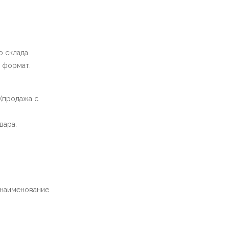
о склада
т формат.
 (продажа с
вара.
 наименование