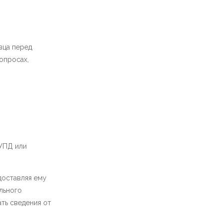
вца перед
опросах,
 УПД или
доставляя ему
льного
ать сведения от