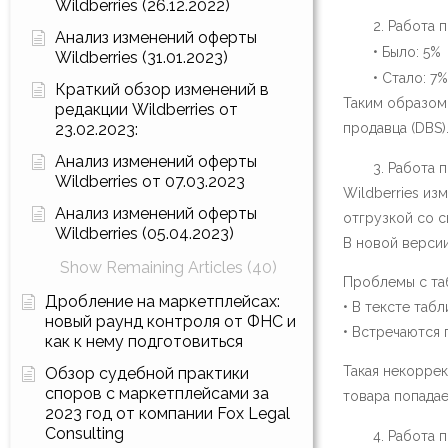
Wildberries (26.12.2022)
Работа 
Анализ изменений оферты
• Было: 5%
Wildberries (31.01.2023)
• Стало: 7%
Краткий обзор изменений в
Таким образом,
редакции Wildberries от
23.02.2023:
продавца (DBS)
Анализ изменений оферты
Работа п
Wildberries от 07.03.2023
Wildberries из
Анализ изменений оферты
отгрузкой со с
Wildberries (05.04.2023)
В новой версии
Show Remaining Articles (40)
Проблемы с таб
Дробление на маркетплейсах:
• В тексте таб
новый раунд контроля от ФНС и
• Встречаются 
как к нему подготовиться
Такая некоррек
Обзор судебной практики
споров с маркетплейсами за
товара попадае
2023 год от компании Fox Legal
Consulting
Работа п