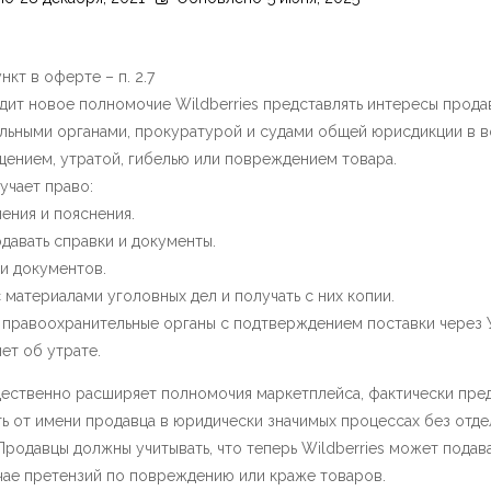
нкт в оферте – п. 2.7
дит новое полномочие Wildberries представлять интересы прода
льными органами, прокуратурой и судами общей юрисдикции в в
щением, утратой, гибелью или повреждением товара.
лучает право:
нения и пояснения.
одавать справки и документы.
ии документов.
с материалами уголовных дел и получать с них копии.
в правоохранительные органы с подтверждением поставки через
ет об утрате.
щественно расширяет полномочия маркетплейса, фактически пре
ь от имени продавца в юридически значимых процессах без отде
Продавцы должны учитывать, что теперь Wildberries может подав
чае претензий по повреждению или краже товаров.