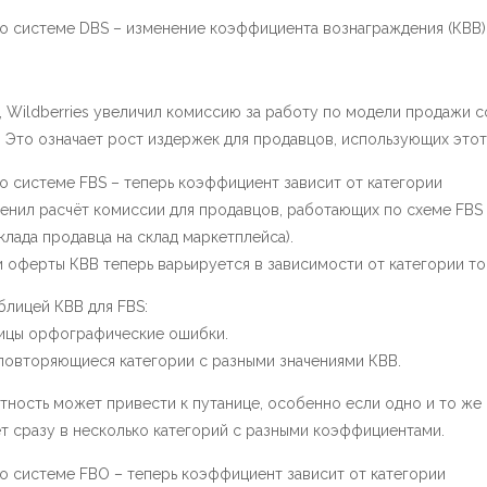
по системе DBS – изменение коэффициента вознаграждения (КВВ)
 Wildberries увеличил комиссию за работу по модели продажи с
. Это означает рост издержек для продавцов, использующих это
о системе FBS – теперь коэффициент зависит от категории
менил расчёт комиссии для продавцов, работающих по схеме FBS
клада продавца на склад маркетплейса).
 оферты КВВ теперь варьируется в зависимости от категории то
лицей КВВ для FBS:
лицы орфографические ошибки.
повторяющиеся категории с разными значениями КВВ.
тность может привести к путанице, особенно если одно и то же
т сразу в несколько категорий с разными коэффициентами.
о системе FBO – теперь коэффициент зависит от категории