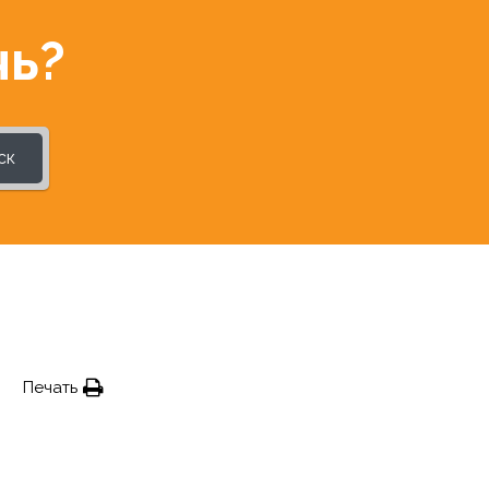
чь?
ск
Печать