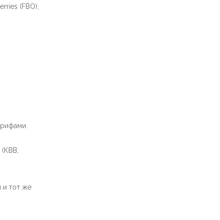
ries (FBO),
арифами.
 (КВВ,
 и тот же