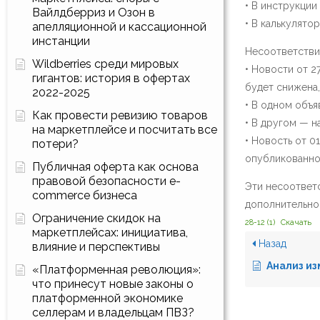
• В инструкции
Вайлдберриз и Озон в
• В калькулятор
апелляционной и кассационной
инстанции
Несоответствия
Wildberries среди мировых
• Новости от 2
гигантов: история в офертах
будет снижена,
2022-2025
• В одном объя
Как провести ревизию товаров
• В другом — н
на маркетплейсе и посчитать все
• Новость от 0
потери?
опубликованной
Публичная оферта как основа
правовой безопасности e-
Эти несоответ
commerce бизнеса
дополнительног
Ограничение скидок на
28-12 (1)
Скачать
маркетплейсах: инициатива,
Назад
влияние и перспективы
Анализ изменений 
«Платформенная революция»:
что принесут новые законы о
платформенной экономике
селлерам и владельцам ПВЗ?