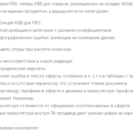
ели FBS, теперь КВВ для товаров, размещенных на складах Wildber
 не единым процентом, а варьируется по категориям.
блицей КВВ для FBO:
 повторяющиеся категории с разными коэффициентами.
рфографические ошибки, влияющие на понимание данных.
ывать споры при расчёте комиссии.
 несоответствия в новой редакции
юридические недочёты:
кие ошибки в тексте оферты, особенно в п. 2.7 и в таблицах с т
лы и отсутствие переносов, что усложняет чтение документа.
ия между тарифами в оферте и данными в калькуляторе тарифов
нение). Например:
ькуляторе отличаются от официально опубликованных в оферте.
ных калькулятора внутри ЛК продавца дают разные цифры на один
анения монопаллет: