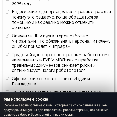
2025 году
Выдворение и депортация иностранных граждан:
почему это решаемо, когда обращаться за
помощью и как реально можно отменить
решение
Обучение HR и бухгалтеров работе с
мигрантами: что обязан знать персонал и почему
ошибки приводят к штрафам
Трудовой договор с иностранным работником и
уведомления в ГУВМ МВД: как разработка
правильных документов снижает риски и
оптимизирует налоги работодателя
Оформление специалистов из Индии и
Бангладеша
Трудоустройство мигрантов из Китая в 2025
году: новый регламент, реальные сроки и как
Мы используем cookie
пройти процедуру без рисков
Cookie — это небольшие файлы, которые сайт сохраняет в вашем
браузере. Они нужны для корректной работы страниц, сохранения
Как собрать все документы для оформления
вашего выбора и безопасной отправки форм.
квоты и получения разрешения на привлечение