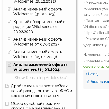
Wildberries (26.12.2022)
• Методика расч
косвенные убыт
Анализ изменений оферты
Wildberries (31.01.2023)
закупочной цен
• Платная анал
Краткий обзор изменений в
редакции Wildberries от
Wildberries «Д
23.02.2023:
(https://seller.w
Анализ изменений оферты
• Реклама по C
Wildberries от 07.03.2023
удерживает 30%
Анализ изменений оферты
Изменения по б
Wildberries (05.04.2023)
снижение фина
Анализ изменений оферты
Оферта 15-03-24
С
Wildberries (15.03.2024)
Назад
Show Remaining Articles (40)
Анализ изменений 
Дробление на маркетплейсах:
новый раунд контроля от ФНС и
как к нему подготовиться
Обзор судебной практики
споров с маркетплейсами за