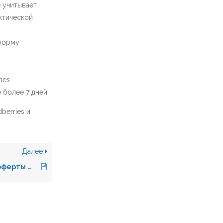
е учитывает
ктической
тформу
ies
 более 7 дней.
berries и
Далее
Анализ изменений оферты Wildberries (29.03.2024)