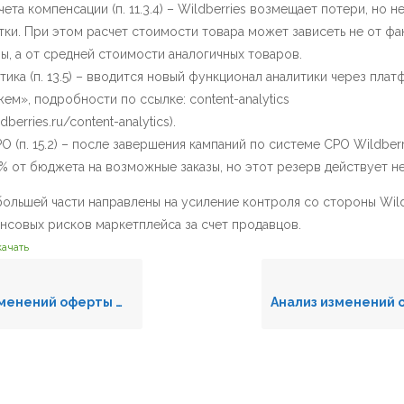
ета компенсации (п. 11.3.4) – Wildberries возмещает потери, но н
ки. При этом расчет стоимости товара может зависеть не от фа
ы, а от средней стоимости аналогичных товаров.
итика (п. 13.5) – вводится новый функционал аналитики через пла
жем», подробности по ссылке: content-analytics
ildberries.ru/content-analytics).
PO (п. 15.2) – после завершения кампаний по системе CPO Wildberr
 от бюджета на возможные заказы, но этот резерв действует не
ольшей части направлены на усиление контроля со стороны Wild
нсовых рисков маркетплейса за счет продавцов.
качать
оферты Wildberries (03.03.2024)