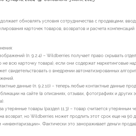
одолжает обновлять условия сотрудничества с продавцами, ввод
лирования карточек товаров, возвратов и расчета компенсаций 
нения:
зображений (п. 9.2.4) – Wildberries получает право скрывать отде
 не всю карточку товара), если они содержат маркетинговые на
жет свидетельствовать о внедрении автоматизированных алгори
ажений.
нтактные данные (п. 9.2.10) – теперь любые контактные данные про
бликации на сайте (в описаниях, отзывах, фотографиях и других 
).
за утерянные товары (раздел 11.3) – товар считается утерянным ч
на возврат, но Wildberries может продлить этот срок еще на 90 д
 «инвентаризации». Фактически это замораживает деньги продав