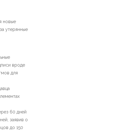
я новые
за утерянные
льные
дписи вроде
тмов для
давца
элементах
ерез 60 дней
ней, заявив о
цов до 150