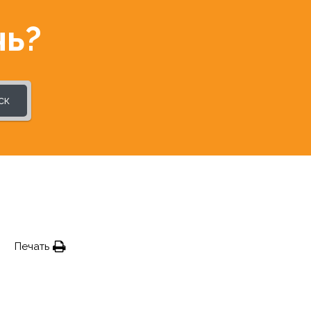
чь?
ск
Печать