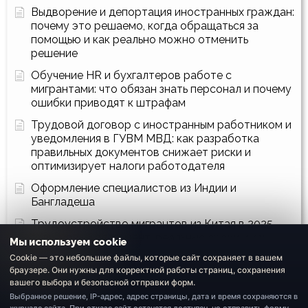
Выдворение и депортация иностранных граждан:
почему это решаемо, когда обращаться за
помощью и как реально можно отменить
решение
Обучение HR и бухгалтеров работе с
мигрантами: что обязан знать персонал и почему
ошибки приводят к штрафам
Трудовой договор с иностранным работником и
уведомления в ГУВМ МВД: как разработка
правильных документов снижает риски и
оптимизирует налоги работодателя
Оформление специалистов из Индии и
Бангладеша
Трудоустройство мигрантов из Китая в 2025
году: новый регламент, реальные сроки и как
Мы используем cookie
пройти процедуру без рисков
Cookie — это небольшие файлы, которые сайт сохраняет в вашем
браузере. Они нужны для корректной работы страниц, сохранения
Как собрать все документы для оформления
вашего выбора и безопасной отправки форм.
квоты и получения разрешения на привлечение
Выбранное решение, IP-адрес, адрес страницы, дата и время сохраняются в
трудовых мигрантов из Индии и Китая: полный