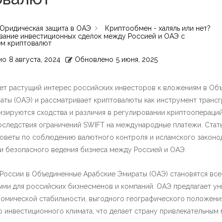
Юридическая защита в ОАЭ
Криптообмен - халяль или нет?
вание инвестиционных сделок между Россией и ОАЭ с
ем криптовалют
но
8 августа, 2024
Обновлено
5 июня, 2025
ует растущий интерес российских инвесторов к вложениям в Об
аты (ОАЭ) и рассматривает криптовалюты как инструмент трансг
изируются сходства и различия в регулировании криптоопераций
оследствия ограничений SWIFT на международные платежи. Стать
советы по соблюдению валютного контроля и исламского законод
и безопасного ведения бизнеса между Россией и ОАЭ.
 России в Объединенные Арабские Эмираты (ОАЭ) становятся все
ыми для российских бизнесменов и компаний. ОАЭ предлагает ун
номической стабильности, выгодного географического положени
 инвестиционного климата, что делает страну привлекательным