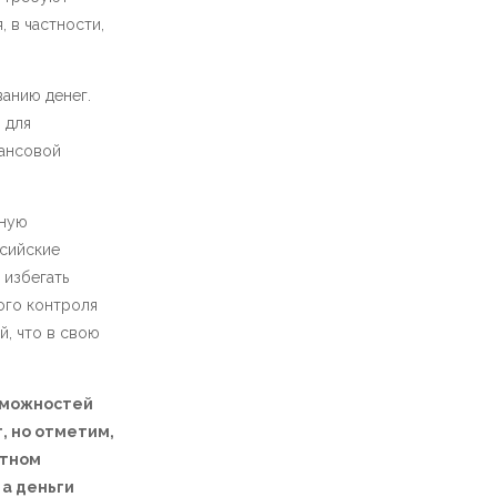
 в частности,
анию денег.
 для
нансовой
нную
ссийские
 избегать
ого контроля
, что в свою
озможностей
, но отметим,
ютном
 а деньги