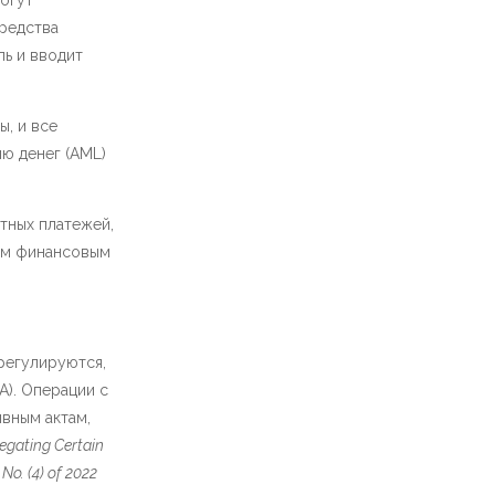
огут
средства
ь и вводит
, и все
ю денег (AML)
тных платежей,
ным финансовым
регулируются,
RA). Операции с
вным актам,
gating Certain
No. (4) of 2022