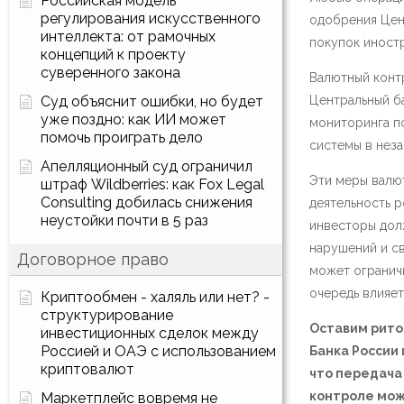
Российская модель
регулирования искусственного
одобрения Цент
интеллекта: от рамочных
покупок иностр
концепций к проекту
суверенного закона
Валютный конт
Суд объяснит ошибки, но будет
Центральный б
уже поздно: как ИИ может
мониторинга п
помочь проиграть дело
системы в неза
Апелляционный суд ограничил
Эти меры валю
штраф Wildberries: как Fox Legal
Consulting добилась снижения
деятельность р
неустойки почти в 5 раз
инвесторы долж
нарушений и св
Договорное право
может ограничи
очередь влияет
Криптообмен - халяль или нет? -
структурирование
Оставим рито
инвестиционных сделок между
Россией и ОАЭ с использованием
Банка России
криптовалют
что передача
контроле може
Маркетплейс вовремя не