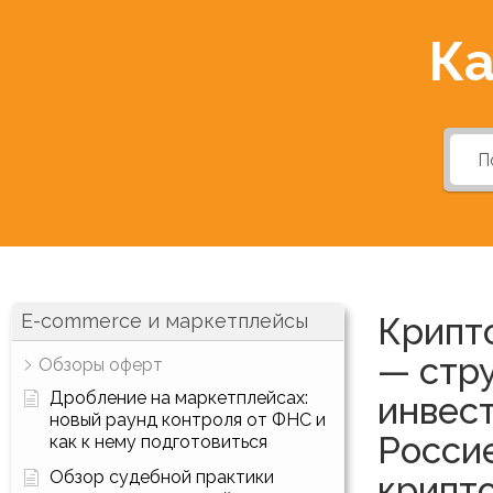
Ка
E-commerce и маркетплейсы
Крипт
— стр
Обзоры оферт
Дробление на маркетплейсах:
инвес
новый раунд контроля от ФНС и
Росси
как к нему подготовиться
Обзор судебной практики
крипт