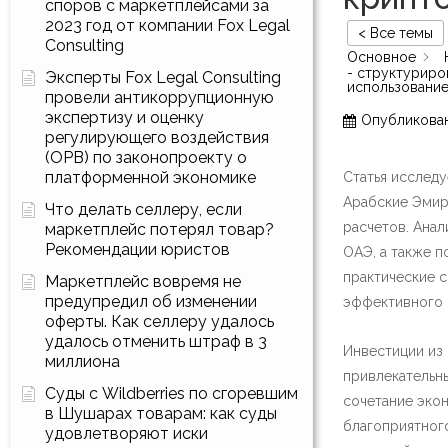
споров с маркетплейсами за
2023 год от компании Fox Legal
< Все темы
Consulting
Основное
- структуриро
Эксперты Fox Legal Consulting
использовани
провели антикоррупционную
экспертизу и оценку
Опубликова
регулирующего воздействия
(ОРВ) по законопроекту о
платформенной экономике
Статья исслед
Арабские Эмир
Что делать селлеру, если
расчетов. Анал
маркетплейс потерял товар?
Рекомендации юристов
ОАЭ, а также п
практические 
Маркетплейс вовремя не
предупредил об изменении
эффективного 
оферты. Как селлеру удалось
удалось отменить штраф в 3
Инвестиции из
миллиона
привлекательн
Суды с Wildberries по сгоревшим
сочетание эко
в Шушарах товарам: как суды
благоприятного
удовлетворяют иски