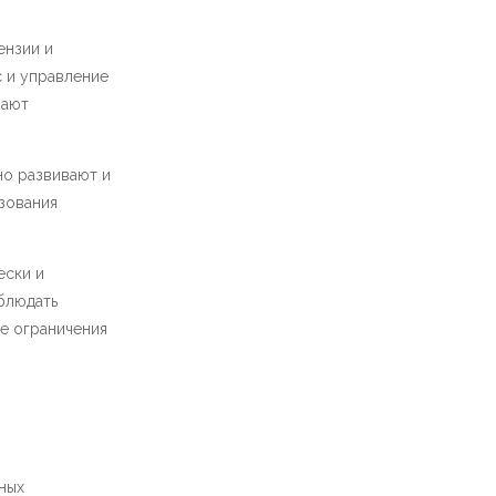
ензии и
 и управление
вают
но развивают и
зования
ески и
блюдать
е ограничения
ных