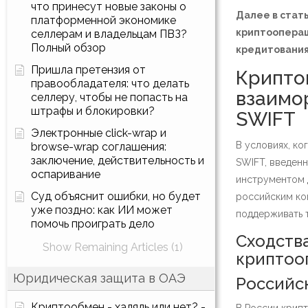
что принесут новые законы о
Далее в стат
платформенной экономике
криптооперац
селлерам и владельцам ПВЗ?
Полный обзор
кредитования
Пришла претензия от
Крипто
правообладателя: что делать
взаимо
селлеру, чтобы не попасть на
штрафы и блокировки?
SWIFT
Электронные click-wrap и
В условиях, ко
browse-wrap соглашения:
заключение, действительность и
SWIFT, введен
оспаривание
инструментом 
Суд объяснит ошибки, но будет
российским ко
уже поздно: как ИИ может
поддерживать 
помочь проиграть дело
Сходства
Show Remaining Articles (1)
криптоо
Юридическая защита в ОАЭ
Российс
Криптообмен - халяль или нет? -