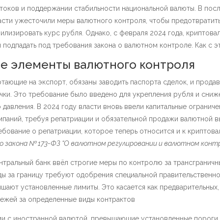
токов и поддержании стабильности национальной валюты. В пос
асти ужесточили меры валютного контроля, чтобы предотвратить
билизировать курс рубля. Однако, с февраля 2024 года, криптов
 подпадать под требования закона о валютном контроле. Как с э
е элементы валютного контроля
тающие на экспорт, обязаны заводить паспорта сделок, и продав
чки. Это требование было введено для укрепления рубля и сниж
давления. В 2024 году власти вновь ввели капитальные ограниче
паний, требуя репатриации и обязательной продажи валютной в
бование о репатриации, которое теперь относится и к криптова
о закона № 173-ФЗ “О валютном регулировании и валютном конт
нтральный банк ввёл строгие меры по контролю за трансграничн
ды за границу требуют одобрения специальной правительственно
шают установленные лимиты. Это касается как предварительных, 
ежей за определенные виды контрактов​
и с иностранной валютой, превышающие установленные пороги,