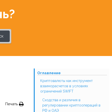
чь?
ск
Оглавление
Криптовалюты как инструмент
взаиморасчетов в условиях
ограничений SWIFT
Сходства и различия в
Печать
регулировании криптоопераций в
РФ и ОАЭ