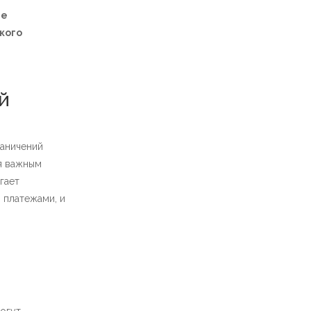
ие
кого
й
раничений
я важным
гает
 платежами, и