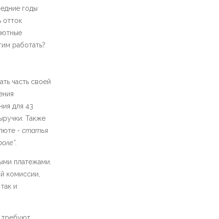
ледние годы
 отток
алютные
тим работать?
ать часть своей
ения
ния для 43
ыручки. Также
люте -
статья
роле”
.
ыми платежами.
й комиссии,
так и
 требуют