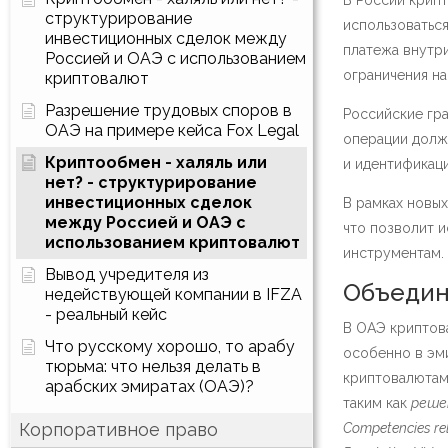
В России крип
структурирование
использоваться
инвестиционных сделок между
платежа внутри
Россией и ОАЭ с использованием
ограничения на
криптовалют
Разрешение трудовых споров в
Российские гра
ОАЭ на примере кейса Fox Legal
операции долж
Криптообмен - халяль или
и идентификаци
нет? - структурирование
инвестиционных сделок
В рамках новы
между Россией и ОАЭ с
что позволит 
использованием криптовалют
инструментам​.
Вывод учредителя из
Объедин
недействующей компании в IFZA
- реальный кейс
В ОАЭ криптов
Что русскому хорошо, то арабу
особенно в эмир
тюрьма: что нельзя делать в
криптовалютам
арабских эмиратах (ОАЭ)?
таким как
реше
Корпоративное право
Competencies rel