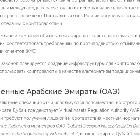
товалюты рассматриваются как иностранные валютные активы и м
 для международных расчетов, но их использование в качестве 
 страны запрещено. Центральный банк России регулирует отрасл
 операции с криптовалютами.
ждане и компании обязаны декларировать криптовалютные активы
ны соответствовать требованиям по противодействию отмывани
и клиентов (KYC)​.
х законов планируется создание инфраструктуры для криптовалю
использовать криптовалюты в качестве альтернативы традицион
енные Арабские Эмираты (ОАЭ)
алютные операции хоть и используются повсеместно, но строго 
ате Дубай, где действует Virtual Assets Regulation Authority (VA
и требуют получения лицензий и соответствия местным нормати
ние
Кабинета министров ОАЭ “Cabinet Decision No. 112/2022 On Dele
ated to the Regulation of Virtual Assets”
, и закон эмирата Дубай
“Law 