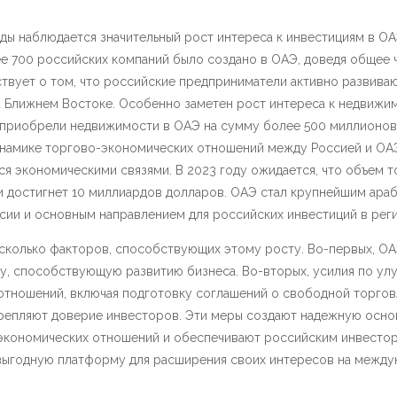
ды наблюдается значительный рост интереса к инвестициям в ОА
е 700 российских компаний было создано в ОАЭ, доведя общее ч
твует о том, что российские предприниматели активно развива
 Ближнем Востоке. Особенно заметен рост интереса к недвижим
 приобрели недвижимости в ОАЭ на сумму более 500 миллионов 
инамике торгово-экономических отношений между Россией и ОА
я экономическими связями. В 2023 году ожидается, что объем 
и достигнет 10 миллиардов долларов. ОАЭ стал крупнейшим ара
ии и основным направлением для российских инвестиций в регио
сколько факторов, способствующих этому росту. Во-первых, ОА
у, способствующую развитию бизнеса. Во-вторых, усилия по ул
отношений, включая подготовку соглашений о свободной торгов
крепляют доверие инвесторов. Эти меры создают надежную осно
экономических отношений и обеспечивают российским инвесто
выгодную платформу для расширения своих интересов на межд