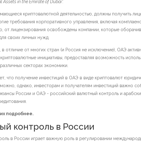
l Assets in the Emirate of Dubai”.
имающиеся криптовалютной деятельностью, должны получить лиц
огие требования корпоративного управления, включая комплаенс
ко, от лицензирования освобождены компании, которые оборачи
ля своих личных нужд.
 в отличие от многих стран (и Россия не исключение), ОАЭ актив
криптовалютные инициативы, предоставляя возможность исполь
различных секторах экономики​.
ет, что получение инвестиций в ОАЭ в виде криптовалют юридич
зможно, однако, инвесторам и получателям инвестиций важно со
нюансы России и ОАЭ - российский валютный контроль и арабски
редитования.
них подробнее.
ый контроль в России
роль в России играет важную роль в регулировании международ