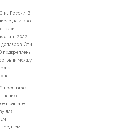
Э из России. В
исло до 4,000.
ют свои
ости: в 2022
долларов​. Эти
Э подкреплены
торговли между
бским
не.​
Э предлагает
учшению
ле и защите
ву для
рам
ународном