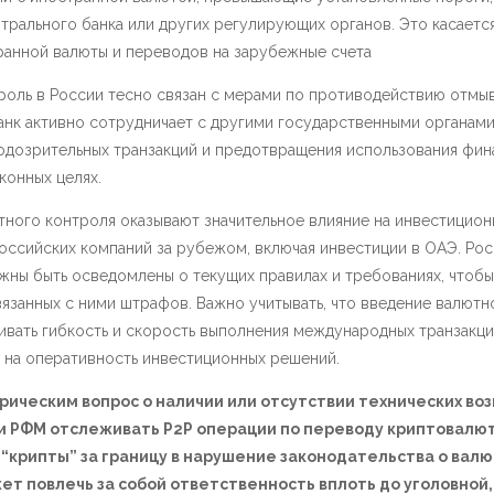
рального банка или других регулирующих органов. Это касается,
анной валюты и переводов на зарубежные счета​
роль в России тесно связан с мерами по противодействию отмыв
анк активно сотрудничает с другими государственными органами
одозрительных транзакций и предотвращения использования фи
конных целях​.
тного контроля оказывают значительное влияние на инвестицио
оссийских компаний за рубежом, включая инвестиции в ОАЭ. Ро
ны быть осведомлены о текущих правилах и требованиях, чтобы
язанных с ними штрафов. Важно учитывать, что введение валютн
вать гибкость и скорость выполнения международных транзакций
 на оперативность инвестиционных решений.
рическим вопрос о наличии или отсутствии технических в
 и РФМ отслеживать P2P операции по переводу криптовалют
 “крипты” за границу в нарушение законодательства о вал
т повлечь за собой ответственность вплоть до уголовной,