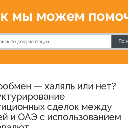
к мы можем помо
Пои
ообмен — халяль или нет?
уктурирование
тиционных сделок между
ей и ОАЭ с использованием
овалют