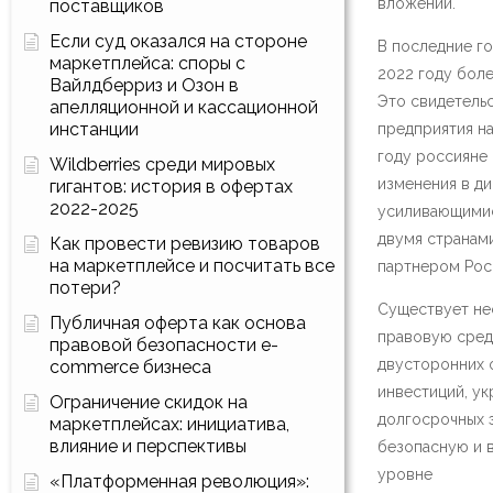
вложений.
поставщиков
Если суд оказался на стороне
В последние го
маркетплейса: споры с
2022 году боле
Вайлдберриз и Озон в
Это свидетельс
апелляционной и кассационной
инстанции
предприятия на
году россияне
Wildberries среди мировых
изменения в д
гигантов: история в офертах
2022-2025
усиливающимис
двумя странам
Как провести ревизию товаров
на маркетплейсе и посчитать все
партнером Росс
потери?
Существует не
Публичная оферта как основа
правовую сред
правовой безопасности e-
двусторонних 
commerce бизнеса
инвестиций, у
Ограничение скидок на
долгосрочных 
маркетплейсах: инициатива,
влияние и перспективы
безопасную и 
уровне​
«Платформенная революция»: