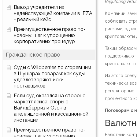
Regulating Virtua
Вывод учредителя из
недействующей компании в IFZA
Компании, зан
- реальный кейс
соблюдать стр
Преимущественное право по-
рисками, одна
новому: шаг к упрощению
криптовалюты д
корпоративных процедур
Таким образом,
Гражданское право
поддерживают 
криптовалют в 
Суды с Wildberries по сгоревшим
в Шушарах товарам: как суды
Из этого следу
удовлетворяют иски
технически во
поставщиков
регуляторные 
Если суд оказался на стороне
процентного к
маркетплейса: споры с
Вайлдберриз и Озон в
Поговорим о 
апелляционной и кассационной
инстанции
Валютн
Преимущественное право по-
Валютный конт
новому: шаг к упрощению