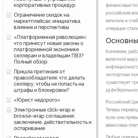
корпоративных процедур
финансовых по
российские вл
Ограничение скидок на
маркетплейсах: инициатива,
капитала и ста
влияние и перспективы
операции стали
«Платформенная революция»:
Основны
что принесут новые законы о
платформенной экономике
Компании, рабо
селлерам и владельцам ПВЗ?
валютной выру
Полный обзор
инфляционного 
Пришла претензия от
экспортных ком
правообладателя: что делать
существует тре
селлеру, чтобы не попасть на
штрафы и блокировки?
19 федеральног
«Юрист недорого»
Российский Це
Электронные click-wrap и
Теперь перево
browse-wrap соглашения:
если они превы
заключение, действительность и
авансовых плат
оспаривание
Любые операци