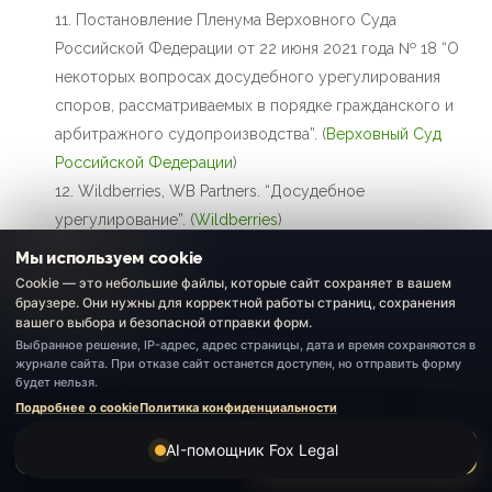
Постановление Пленума Верховного Суда
Российской Федерации от 22 июня 2021 года № 18 “О
некоторых вопросах досудебного урегулирования
споров, рассматриваемых в порядке гражданского и
арбитражного судопроизводства”. (
Верховный Суд
Российской Федерации
⁠)
Wildberries, WB Partners. “Досудебное
урегулирование”. (
Wildberries
⁠)
Решение Арбитражного суда города Москвы по
Мы используем cookie
делу № А40-273219/2022, 28 февраля 2023 года.
Cookie — это небольшие файлы, которые сайт сохраняет в вашем
браузере. Они нужны для корректной работы страниц, сохранения
(
Tinkoff Journal
⁠)
вашего выбора и безопасной отправки форм.
Решение Арбитражного суда города Москвы по
Выбранное решение, IP-адрес, адрес страницы, дата и время сохраняются в
делу № А40-156937/2022, 11 ноября 2022 года. (
Tinkoff
журнале сайта. При отказе сайт останется доступен, но отправить форму
будет нельзя.
Journal
⁠)
Подробнее о cookie
Политика конфиденциальности
Ozon Seller. “Архив изменений в договоре для
продавцов товаров”. (
Seller Edu
⁠)
AI-помощник Fox Legal
Отказаться
Принять
Dahl M., Magesh V., Suzgun M., Ho D. E. “Large Legal