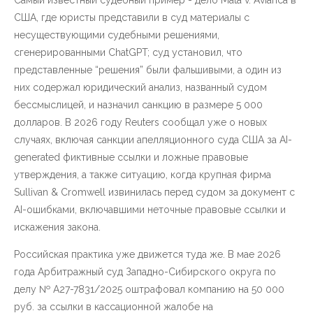
Самый известный судебный пример - дело Mata v. Avianca в
США, где юристы представили в суд материалы с
несуществующими судебными решениями,
сгенерированными ChatGPT; суд установил, что
представленные “решения” были фальшивыми, а один из
них содержал юридический анализ, названный судом
бессмыслицей, и назначил санкцию в размере 5 000
долларов. В 2026 году Reuters сообщал уже о новых
случаях, включая санкции апелляционного суда США за AI-
generated фиктивные ссылки и ложные правовые
утверждения, а также ситуацию, когда крупная фирма
Sullivan & Cromwell извинилась перед судом за документ с
AI-ошибками, включавшими неточные правовые ссылки и
искажения закона.
Российская практика уже движется туда же. В мае 2026
года Арбитражный суд Западно-Сибирского округа по
делу № А27-7831/2025 оштрафовал компанию на 50 000
руб. за ссылки в кассационной жалобе на