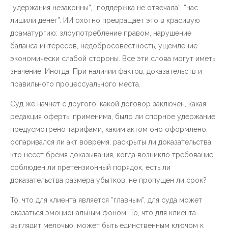
“удержания незаконны”, “поддержка не отвечала”, “нас
лишили денег”. ИИ охотно превращает это в красивую
драматургию: злоупотребление правом, нарушение
баланса интересов, недобросовестность, ущемление
экономически слабой стороны. Все эти слова могут иметь
значение. Иногда. При наличии фактов, доказательств и
правильного процессуального места.
Суд же начнет с другого: какой договор заключен, какая
редакция оферты применима, было ли спорное удержание
предусмотрено тарифами, каким актом оно оформлено,
оспаривался ли акт вовремя, раскрыты ли доказательства,
кто несет бремя доказывания, когда возникло требование,
соблюден ли претензионный порядок, есть ли
доказательства размера убытков, не пропущен ли срок?
То, что для клиента является “главным”, для суда может
оказаться эмоциональным фоном. То, что для клиента
выглядит мелочью, может быть единственным ключом к