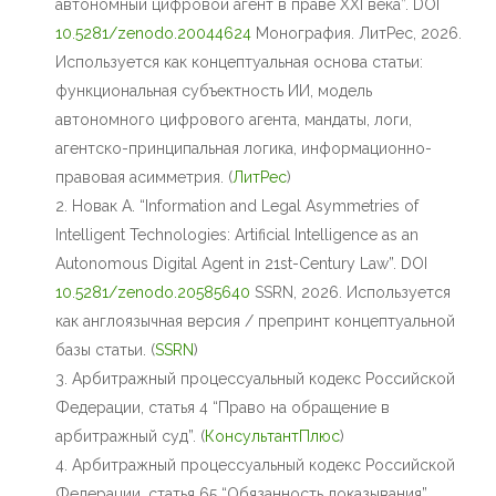
автономный цифровой агент в праве XXI века”. DOI
10.5281/zenodo.20044624
Монография. ЛитРес, 2026.
Используется как концептуальная основа статьи:
функциональная субъектность ИИ, модель
автономного цифрового агента, мандаты, логи,
агентско-принципальная логика, информационно-
правовая асимметрия. (
ЛитРес
⁠)
Новак А. “Information and Legal Asymmetries of
Intelligent Technologies: Artificial Intelligence as an
Autonomous Digital Agent in 21st-Century Law”. DOI
10.5281/zenodo.20585640
SSRN, 2026. Используется
как англоязычная версия / препринт концептуальной
базы статьи. (
SSRN
⁠)
Арбитражный процессуальный кодекс Российской
Федерации, статья 4 “Право на обращение в
арбитражный суд”. (
КонсультантПлюс
⁠)
Арбитражный процессуальный кодекс Российской
Федерации, статья 65 “Обязанность доказывания”.