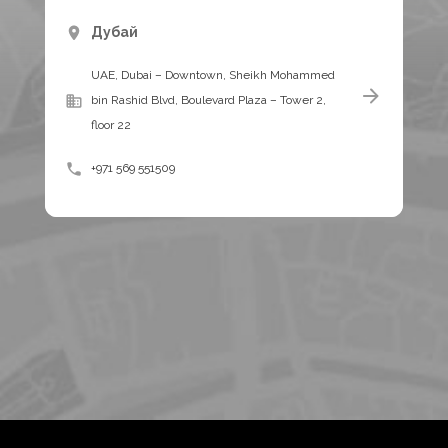
Дубай
UAE, Dubai – Downtown, Sheikh Mohammed
bin Rashid Blvd, Boulevard Plaza – Tower 2,
floor 22
+971 569 551509