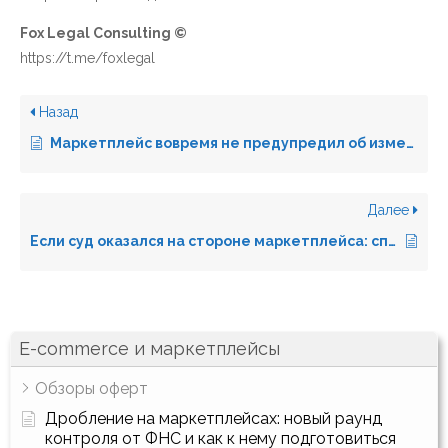
Fox Legal Consulting ©
https://t.me/foxlegal
Назад
Маркетплейс вовремя не предупредил об изменении оферты. Как селлеру удалось удалось отменить штраф в 3 миллиона
Далее
Если суд оказался на стороне маркетплейса: споры с Вайлдберриз и Озон в апелляционной и кассационной инстанции
E-commerce и маркетплейсы
Обзоры оферт
Дробление на маркетплейсах: новый раунд
контроля от ФНС и как к нему подготовиться