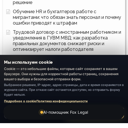
решение
Обучение HR и бухгалтеров работе с
мигрантами: что обязан знать персонал и почему
ошибки приводят к штрафам
Трудовой договор с иностранным работником и
уведомления в ГУВМ МВД: как разработка
правильных документов снижает риски и
оптимизирует налоги работодателя
Оформление специалистов из Индии и
Мы используем cookie
Бангладеша
Cookie — это небольшие файлы, которые сайт сохраняет в вашем
Трудоустройство мигрантов из Китая в 2025
браузере. Они нужны для корректной работы страниц, сохранения
году: новый регламент, реальные сроки и как
вашего выбора и безопасной отправки форм.
пройти процедуру без рисков
Выбранное решение, IP-адрес, адрес страницы, дата и время сохраняются в
журнале сайта. При отказе сайт останется доступен, но отправить форму
Как собрать все документы для оформления
будет нельзя.
квоты и получения разрешения на привлечение
Подробнее о cookie
Политика конфиденциальности
трудовых мигрантов из Индии и Китая: полный
юридический разбор
AI-помощник Fox Legal
Отказаться
Принять