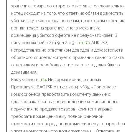
хранению товара со стороны ответчика, следовательно,
истец исходит из того, что ответчик обязан возместить
убытки за утерю товара по ценам, по которым ответчик
принял товар на хранение. Иного механизма
возмещения убытков оферта не предусматривает. В
силу положений ч.2 ст.9, ч.2 и 3.1.
ст. 70
АПК РФ,
непредставление ответчиком доводов и доказательств
обратного свидетельствует о признании данного факта
ответчиком и освобождает истца от его дальнейшего
доказывания.
Как указано в
п.14
Информационного письма
Президиума ВАС РФ от 17.11.2004 №85, «При отказе
комиссионера предоставить комитенту данные о
сделках, заключенных во исполнение комиссионного
поручения по продаже товаров, комитент вправе
требовать возмещения ему полной рыночной
стоимости всех переданных комиссионеру товаров без
уплаты комиссионного вознаграждения. …Ответчик не