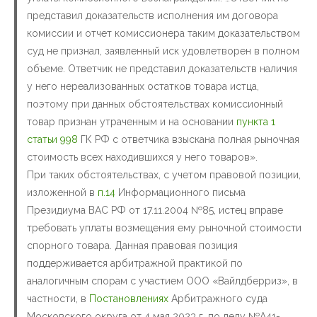
представил доказательств исполнения им договора
комиссии и отчет комиссионера таким доказательством
суд не признал, заявленный иск удовлетворен в полном
объеме. Ответчик не представил доказательств наличия
у него нереализованных остатков товара истца,
поэтому при данных обстоятельствах комиссионный
товар признан утраченным и на основании
пункта 1
статьи 998
ГК РФ с ответчика взыскана полная рыночная
стоимость всех находившихся у него товаров».
При таких обстоятельствах, с учетом правовой позиции,
изложенной в
п.14
Информационного письма
Президиума ВАС РФ от 17.11.2004 №85, истец вправе
требовать уплаты возмещения ему рыночной стоимости
спорного товара. Данная правовая позиция
поддерживается арбитражной практикой по
аналогичным спорам с участием ООО «Вайлдберриз», в
частности, в
Постановлениях
Арбитражного суда
Московского округа от 4 мая 2023 г. по делу №А41-